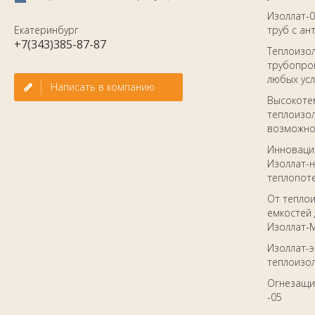
Изоллат-0
Екатеринбург
труб с а
+7(343)385-87-87
Теплоизо
трубопров
любых ус
Написать в компанию
Высокоте
теплоизол
возможно
Инноваци
Изоллат-н
теплопот
От тепло
емкостей 
Изоллат-
Изоллат-
теплоизол
Огнезащи
-05