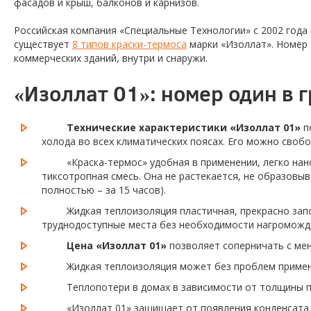
фасадов и крыш, балконов и карнизов.
Российская компания «Специальные Технологии» с 2002 года
существует
8 типов краски-термоса
марки «Изоллат». Номер 
коммерческих зданий, внутри и снаружи.
«Изоллат 01»: номер один в 
Технические характеристики «Изоллат 01»
п
холода во всех климатических поясах. Его можно своб
«Краска-термос» удобная в применении, легко нан
тиксотропная смесь. Она не растекается, не образовыв
полностью – за 15 часов).
Жидкая теплоизоляция пластичная, прекрасно запо
труднодоступные места без необходимости нагроможде
Цена «Изоллат 01»
позволяет соперничать с ме
Жидкая теплоизоляция может без проблем применят
Теплопотери в домах в зависимости от толщины п
«Изоллат 01» защищает от появления конденсата