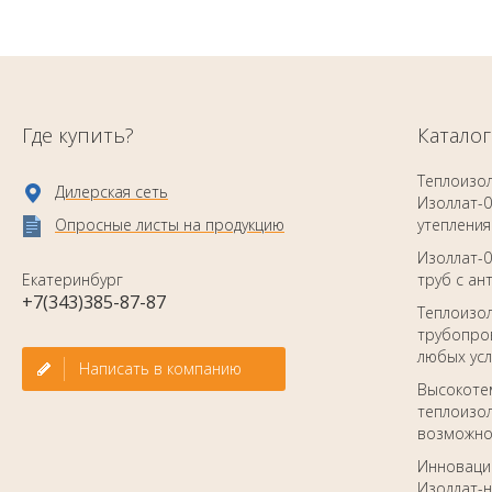
Где купить?
Каталог
Теплоизо
Дилерская сеть
Изоллат-0
Опросные листы на продукцию
утепления
Изоллат-0
Екатеринбург
труб с а
+7(343)385-87-87
Теплоизо
трубопров
любых ус
Написать в компанию
Высокоте
теплоизол
возможно
Инноваци
Изоллат-н