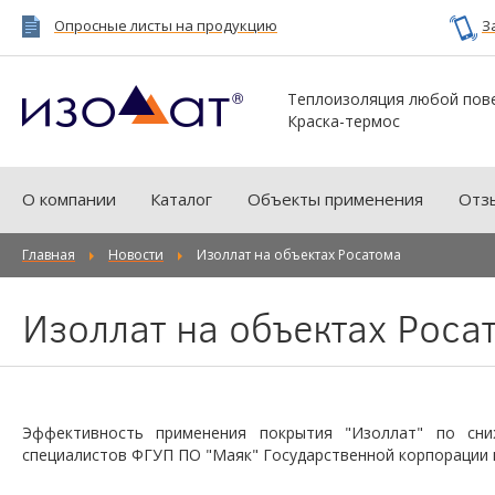
Опросные листы на продукцию
З
Теплоизоляция любой пов
Краска-термос
О компании
Каталог
Объекты применения
Отз
Главная
Новости
Изоллат на объектах Росатома
Изоллат на объектах Роса
Эффективность применения покрытия "Изоллат" по сн
специалистов ФГУП ПО "Маяк" Государственной корпорации 