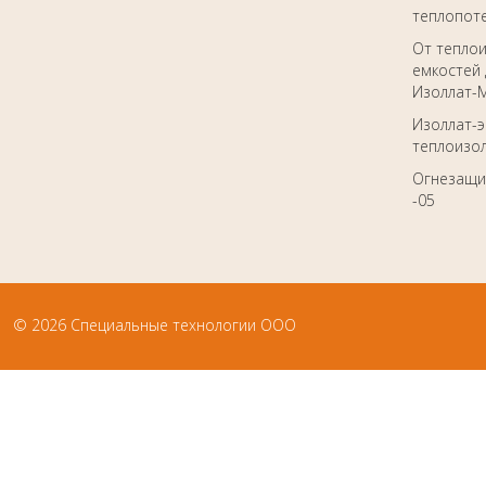
теплопот
От тепло
емкостей 
Изоллат-
Изоллат-
теплоизол
Огнезащи
-05
© 2026 Специальные технологии ООО