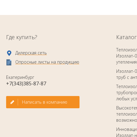
Где купить?
Каталог
Теплоизо
Дилерская сеть
Изоллат-0
Опросные листы на продукцию
утепления
Изоллат-0
Екатеринбург
труб с а
+7(343)385-87-87
Теплоизо
трубопров
любых ус
Написать в компанию
Высокоте
теплоизол
возможно
Инноваци
Изоллат-н